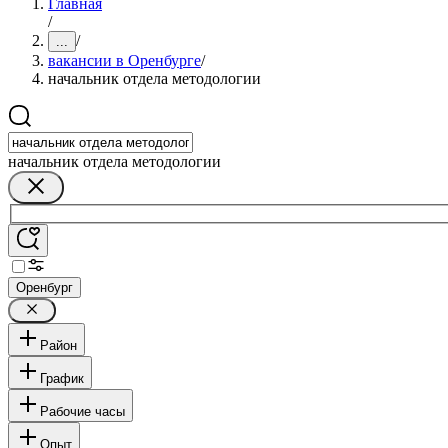
Главная
/
/
...
вакансии в Оренбурге
/
начальник отдела методологии
начальник отдела методологии
Оренбург
Район
График
Рабочие часы
Опыт