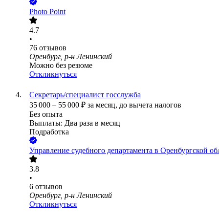
Photo Point
4.7
•
76
отзывов
Оренбург, р-н Ленинский
Можно без резюме
Откликнуться
Секретарь/специалист госслужба
35 000
–
55 000
₽
за месяц,
до вычета налогов
Без опыта
Выплаты: Два раза в месяц
Подработка
Управление судебного департамента в Оренбургской об
3.8
•
6
отзывов
Оренбург, р-н Ленинский
Откликнуться