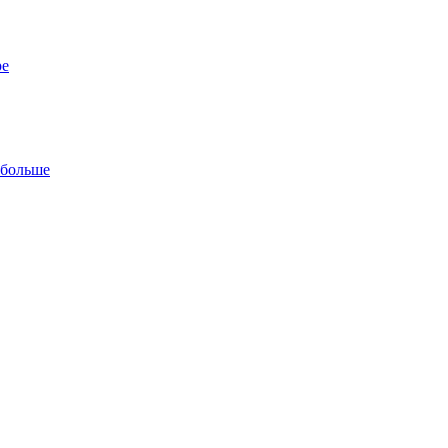
ре
 больше