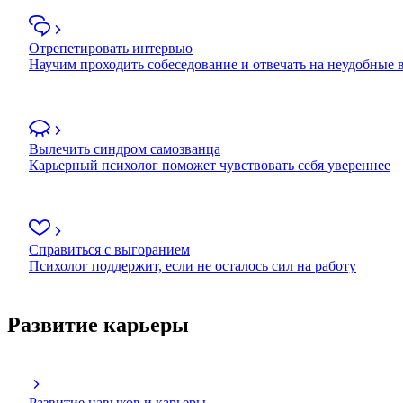
Отрепетировать интервью
Научим проходить собеседование и отвечать на неудобные
Вылечить синдром самозванца
Карьерный психолог поможет чувствовать себя увереннее
Справиться с выгоранием
Психолог поддержит, если не осталось сил на работу
Развитие карьеры
Развитие навыков и карьеры