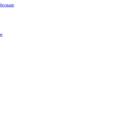
 больше
ре