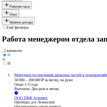
Рабочие часы
Опыт
Уровень дохода
Ещё фильтры
Работа менеджером отдела зап
, 2 вакансии
Менеджер по продажам запасных частей к сельскохозя
50 000
–
200 000
₽
за месяц,
на руки
Опыт 1-3 года
Выплаты: Два раза в месяц
ООО
ПКФ Агромех
Оренбург, р-н Ленинский
Откликнитесь среди первых