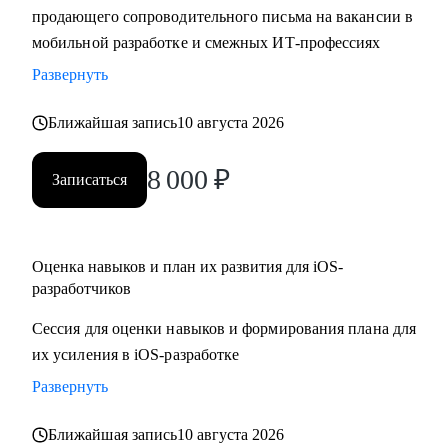
продающего сопроводительного письма на вакансии в
• Составить резюме и сопроводительное письма,
мобильной разработке и смежных ИТ-профессиях
подготовиться к собеседованию и разобрать тестовые
задания
Развернуть
• Отрепетировать собеседования в условиях максимально
Ближайшая запись
10 августа 2026
близких к реальным
• Изучить основные инструменты или углубить знания в
8 000
₽
мобильной работке под iOS
Записаться
• Разобраться с разными подходами к разработке
(монолиты, микросервисы, многомодульность)
• Разобраться, какие архитектурные подходы существуют и
Оценка навыков и план их развития для iOS-
как их применять
разработчиков
Сессия для оценки навыков и формирования плана для
Кому могу помочь:
их усиления в iOS-разработке
• Juinior и Middle мобильным разработчикам (iOS, Android)
• Любым IT-специалистам, кто хочет перейти на
Развернуть
руководящую должность
Ближайшая запись
10 августа 2026
• IT-лидам, кто недавно стал руководителем, и Project-