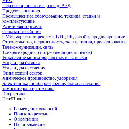
НКО
Перевозки, логистика, склад, ВЭД
Продукты питания
Промышленное оборудование, техника, станки и
комплектующие
Розничная торговля
Сельское хозяйство
СМИ, маркетинг, реклама, BTL, PR, дизайн, продюсирование
Строительство, недвижимость, эксплуатация, проектирование
Телекоммуникации, связь
Товары народного потребления (непищевые)
Управление многопрофильными активами
Услуги для бизнеса
Услуги для населения
Финансовый сектор
Химическое производство, удобрения
Электроника, приборостроение, бытовая техника,
компьютеры и оргтехника
Энергетика
HeadHunter
Размещение вакансий
Поиск по резюме
О компании
Наши вакансии