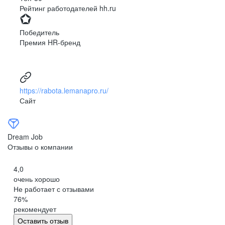
Рейтинг работодателей hh.ru
для развития компании.
доменов
продуктовых команд
Победитель
Премия HR-бренд
Мы развиваем социальные проекты, продвигаем
ответственное потребление и регулируем своё воздействие
на окружающую среду.
ИТ-специалистов
https://rabota.lemanapro.ru/
Сайт
Люди
Dream Job
даём конструктивный фидбек, обмениваемся опытом в кросс-
Отзывы о компании
продуктовых сообществах и проводим ретроспективы, чтобы
учиться на ошибках.
4,0
очень хорошо
Архитектура
Не работает с отзывами
76
%
заботимся о чистоте API и используем модулярную
рекомендует
архитектуру — создаём
ИТ-продукты
, которые могут
Оставить отзыв
существовать отдельно друг от друга. Результат — команды