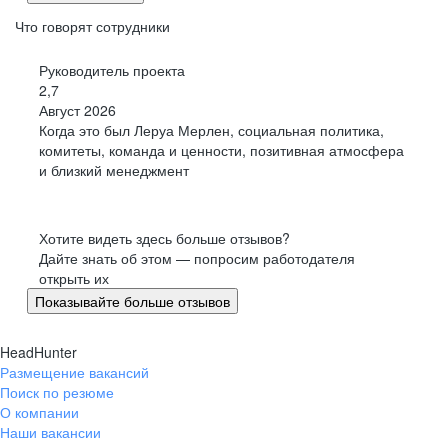
могут легко интегрироваться между собой и создавать единую
Что говорят сотрудники
платформу.
Руководитель проекта
Технологии
2,7
Август 2026
выбираем автотесты вместо ручного тестирования,
оптимизируем код под требования InnerSource и пробуем
Когда это был Леруа Мерлен, социальная политика,
новые технологии — предложить исследование может любой
комитеты, команда и ценности, позитивная атмосфера
сотрудник или команда.
и близкий менеджмент
Узнать больше о нашей инженерной культуре и стеке
Хотите видеть здесь больше отзывов?
технологий
Дайте знать об этом — попросим работодателя
открыть их
УЗНАТЬ
Показывайте больше отзывов
Подписаться на наш канал, где мы рассказываем,
как строим технологичную компанию-платформу
HeadHunter
и делимся экспертизой
Размещение вакансий
Поиск по резюме
ПОДПИСАТЬСЯ НА КАНАЛ
О компании
Наши вакансии