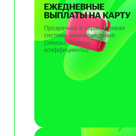
Прозрачная и справедливая
система вознаграждения
(заказы, бонусы,
коэффициенты)