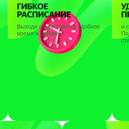
Выходи на доставки в удобное
и 
время и районе
По
ст