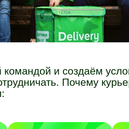
командой и создаём услов
отрудничать. Почему курь
: