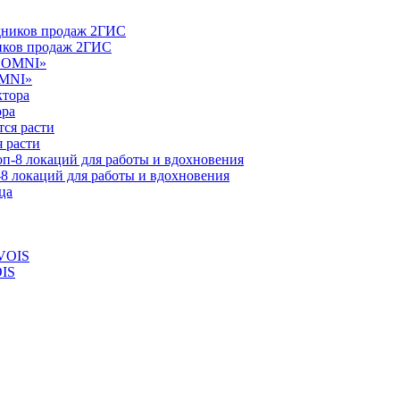
ников продаж 2ГИС
OMNI»
ора
 расти
-8 локаций для работы и вдохновения
OIS