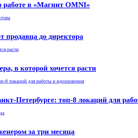
 о работе в «Магнит OMNI»
т продавца до директора
а, в которой хочется расти
нкт-Петербурге: топ-8 локаций для раб
енером за три месяца