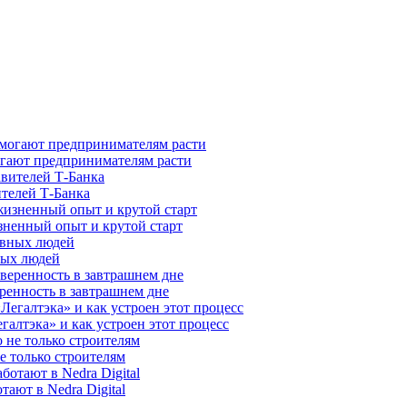
гают предпринимателям расти
ителей Т-Банка
зненный опыт и крутой старт
ных людей
ренность в завтрашнем дне
галтэка» и как устроен этот процесс
е только строителям
ают в Nedra Digital