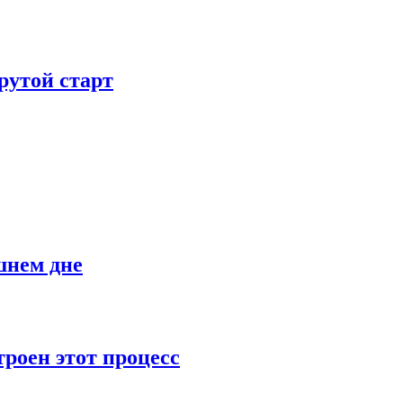
рутой старт
шнем дне
роен этот процесс