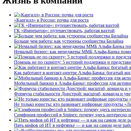
Жизнь в компании
«Каргилл» в России: почва для роста
ГК «Император»: путешествовать, работая вахтой
Больше чем работа: как устроены сообщества Билайна
Немалый бизнес: как менеджеры ММБ Альфа-Банка помо
Помощь не по скрипту: 5 историй поддержки и представ
Как работают в контакт-центре Альфа-Банка: богатый жи
Мобильный банкир в Альфа-Банке: профессия для актив
Формула стабильности Донстрой: масштаб, команда и уве
Не только юристы: кто развивает цифровые продукты «Ле
Симфония профессий в Sminex: почему здесь интересно н
Пять мифов об ИТ в нефтянке — и как на самом деле работ