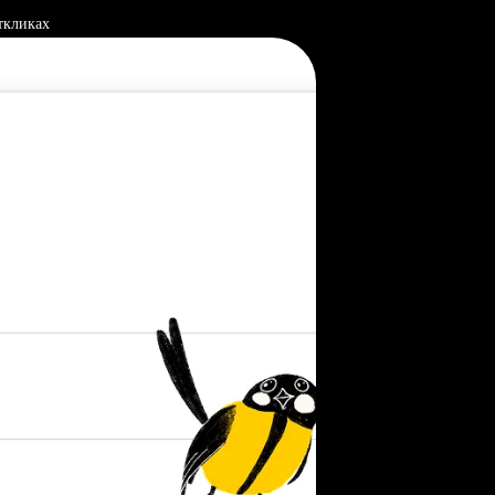
ткликах