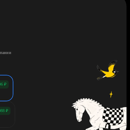
мпании
96
₽
088
₽