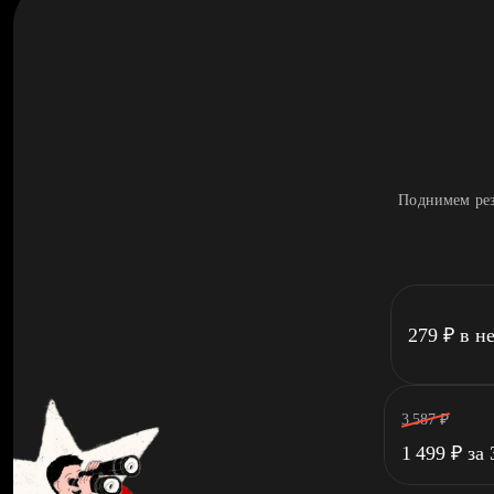
Поднимем рез
279
₽
в н
3 587
₽
1 499
₽
за 