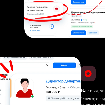
Вас выделя
Резюме ярко под
вас пригласят р