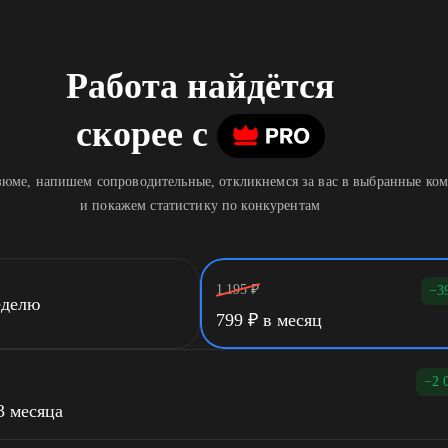
Работа найдётся
скорее
c
юме, напишем сопроводительные, откликнемся за вас в выбранные ко
и покажем статистику по конкурентам
1 195
₽
−3
еделю
799
₽
в месяц
−2 
3 месяца